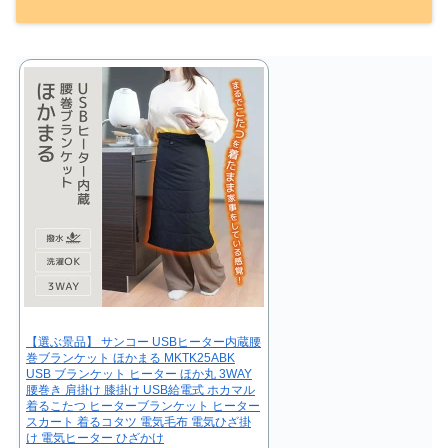
【選ぶ景品】 サンコー USBヒーター内蔵腰
巻ブランケット ほかまる MKTK25ABK
USB ブランケット ヒーター ほか丸 3WAY
腰巻き 肩掛け 膝掛け USB給電式 ホカマル
着るこたつ ヒーターブランケット ヒーター
スカート 着るコタツ 電気毛布 電気ひざ掛
け 電気ヒーター ひざかけ