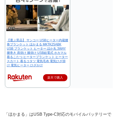
【選ぶ景品】 サンコー USBヒーター内蔵腰
巻ブランケット ほかまる MKTK25ABK
USB ブランケット ヒーター ほか丸 3WAY
腰巻き 肩掛け 膝掛け USB給電式 ホカマル
着るこたつ ヒーターブランケット ヒーター
スカート 着るコタツ 電気毛布 電気ひざ掛
け 電気ヒーター ひざかけ
楽天で購入
「ほかまる」はUSB Type-C対応のモバイルバッテリーで