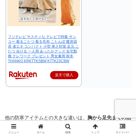
フジテレビ サスティな テレビで特集 サン
コー 着るこたつ 着る毛布 こたんぽ 暖房器
具 省エネ コンパクト 小型 寒さ対策 足元 こ
たつ 歩ける 一人用 あったかグッズ 在宅勤
務 テレワーク プレゼント 男女兼用 秋冬
THANKO KRKTTKSBW KTTK23CBW
楽天で購入
他の防寒アイテムとの大きな違いは、
胸から足先までの広
範囲にヒーターが内蔵されている
点です。
メニュー
ホーム
検索
トップ
サイドバー