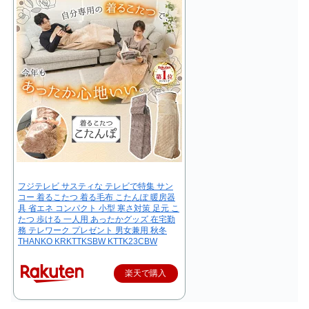
フジテレビ サスティな テレビで特集 サン
コー 着るこたつ 着る毛布 こたんぽ 暖房器
具 省エネ コンパクト 小型 寒さ対策 足元 こ
たつ 歩ける 一人用 あったかグッズ 在宅勤
務 テレワーク プレゼント 男女兼用 秋冬
THANKO KRKTTKSBW KTTK23CBW
楽天で購入