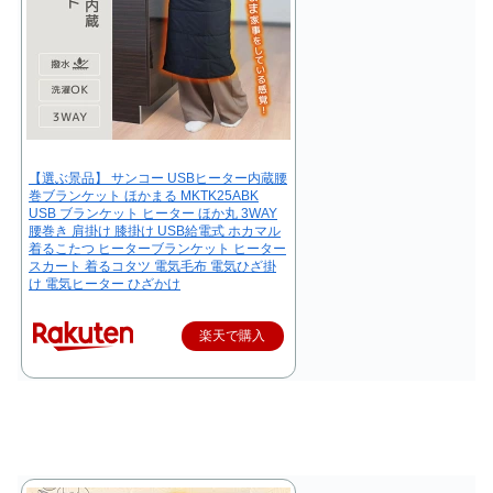
【選ぶ景品】 サンコー USBヒーター内蔵腰
巻ブランケット ほかまる MKTK25ABK
USB ブランケット ヒーター ほか丸 3WAY
腰巻き 肩掛け 膝掛け USB給電式 ホカマル
着るこたつ ヒーターブランケット ヒーター
スカート 着るコタツ 電気毛布 電気ひざ掛
け 電気ヒーター ひざかけ
楽天で購入