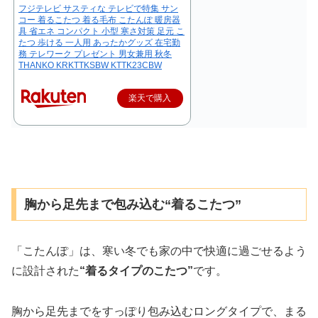
フジテレビ サスティな テレビで特集 サン
コー 着るこたつ 着る毛布 こたんぽ 暖房器
具 省エネ コンパクト 小型 寒さ対策 足元 こ
たつ 歩ける 一人用 あったかグッズ 在宅勤
務 テレワーク プレゼント 男女兼用 秋冬
THANKO KRKTTKSBW KTTK23CBW
楽天で購入
胸から足先まで包み込む“着るこたつ”
「こたんぽ」は、寒い冬でも家の中で快適に過ごせるよう
に設計された
“着るタイプのこたつ”
です。
胸から足先までをすっぽり包み込むロングタイプで、まる