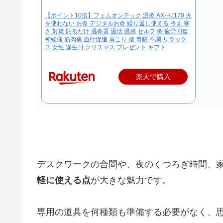
【ポイント10倍】フェムオンテック 温灸 AX-HJ170 火
を使わない お灸 デジタルお灸 繰り返し使える 冷え 寒
さ 対策 貼るだけ 温灸器 温活 温感 セルフ 灸 疲労回復
神経痛 筋肉痛 血行促進 肩こり 腰 胃腸 不調 リラック
ス 女性 誕生日 クリスマス プレゼント ギフト
楽天で購入
デスクワークの合間や、夜のくつろぎ時間、
軽に使える点
が大きな魅力です。
専用の道具を何種類も準備する必要がなく、