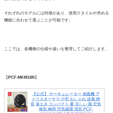
それぞれのモデルには特徴があり、使用スタイルや求める
機能に合わせて選ぶことが可能です。
ここでは、各機種の仕様や違いを整理してご紹介します。
【
PCF-MKM18N
】
【公式】 サーキュレーター 扇風機 ア
イリスオーヤマ 小型 おしゃれ 送風 静
音 省エネ コンパクト 夏 涼しい 風 空気
換気 梅雨 空気循環 湿気 PCF-