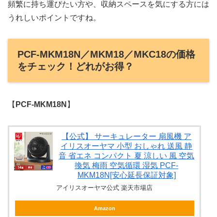
頻繁に持ち運びたい方や、収納スペースを気にする方には
うれしいポイントですね。
PCF-MKM18N／MKM18／MKC18の価格
をチェック！どれがお得？
【
PCF-MKM18N
】
【公式】 サーキュレーター 扇風機 ア
イリスオーヤマ 小型 おしゃれ 送風 静
音 省エネ コンパクト 夏 涼しい 風 空気
換気 梅雨 空気循環 湿気 PCF-
MKM18N[安心延長保証対象]
アイリスオーヤマ公式 楽天市場店
Amazon