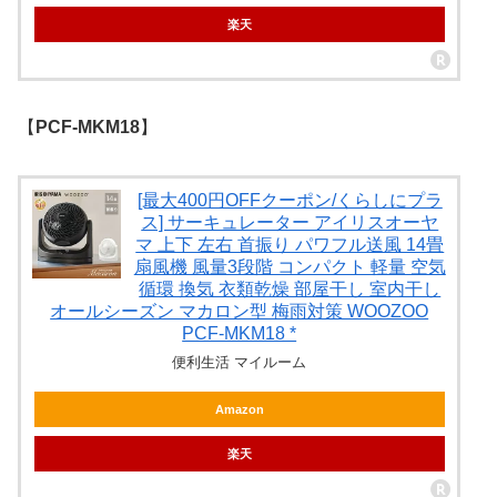
楽天
【
PCF-MKM18
】
[最大400円OFFクーポン/くらしにプラ
ス] サーキュレーター アイリスオーヤ
マ 上下 左右 首振り パワフル送風 14畳
扇風機 風量3段階 コンパクト 軽量 空気
循環 換気 衣類乾燥 部屋干し 室内干し
オールシーズン マカロン型 梅雨対策 WOOZOO
PCF-MKM18 *
便利生活 マイルーム
Amazon
楽天