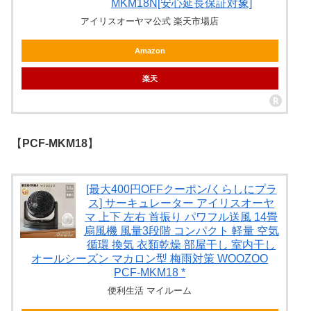
MKM18N[安心延長保証対象]
アイリスオーヤマ公式 楽天市場店
Amazon
楽天
【
PCF-MKM18
】
[最大400円OFFクーポン/くらしにプラ
ス] サーキュレーター アイリスオーヤ
マ 上下 左右 首振り パワフル送風 14畳
扇風機 風量3段階 コンパクト 軽量 空気
循環 換気 衣類乾燥 部屋干し 室内干し
オールシーズン マカロン型 梅雨対策 WOOZOO
PCF-MKM18 *
便利生活 マイルーム