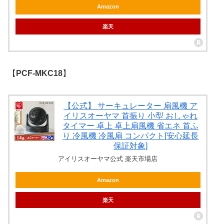
Amazon
楽天
【
PCF-MKC18
】
【公式】 サーキュレーター 扇風機 ア
イリスオーヤマ 首振り 小型 おしゃれ
タイマー 卓上 卓上扇風機 省エネ 首ふ
り 冷風機 冷風扇 コンパクト[安心延長
保証対象]
アイリスオーヤマ公式 楽天市場店
Amazon
楽天