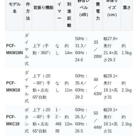
静音レ
本体サ
モデル
作
イ
到
費
首振り機能
ベル
イズ
重さ
名
方
マ
達
電
（dB）
（cm）
法
ー
距
力
離
ダ
50Hz：
幅27.8×
イ
33
PCF-
上下（手
な
約
31.3／
奥行
約
ヤ
／
MKM18N
動・360°）
し
14m
60Hz：
21.4×高
1.5kg
ル
28W
24.6
さ29.3
式
ダ
上下（-20
50Hz：
幅29.1×
イ
49
PCF-
～90°）手
な
約
35.4／
奥行
約
ヤ
／
MKM18
動＋左右
し
11m
60Hz：
19.1×高
2.1kg
ル
43W
65°自動
29.2
さ31
式
ボ
上下（-20
1・
50Hz：
幅29.1×
50
PCF-
タ
～90°）手
2・
約
26.3／
奥行
約
／
MKC18
ン
動＋左右
4時
12m
60Hz：
19.1×高
2.1kg
44W
式
65°自動
間
26.5
さ31