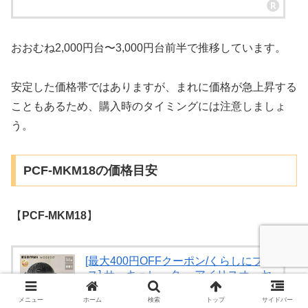
おおむね2,000円台〜3,000円台前半で推移しています。
安定した価格帯ではありますが、まれに価格が急上昇する
こともあるため、購入時のタイミングには注意しましょ
う。
PCF-MKM18の価格目安
【
PCF-MKM18
】
[最大400円OFFクーポン/くらしにプラ
ス] サーキュレーター アイリスオーヤ
マ 上下 左右 首振り パワフル送風 14畳
扇風機 風量3段階 コンパクト 軽量 空気
メニュー
ホーム
検索
トップ
サイドバー