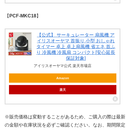
【
PCF-MKC18
】
【公式】 サーキュレーター 扇風機 ア
イリスオーヤマ 首振り 小型 おしゃれ
タイマー 卓上 卓上扇風機 省エネ 首ふ
り 冷風機 冷風扇 コンパクト[安心延長
保証対象]
アイリスオーヤマ公式 楽天市場店
Amazon
楽天
※販売価格は変動することがあるため、ご購入の際は最新
の金額や在庫状況を必ずご確認ください。なお、期間限定