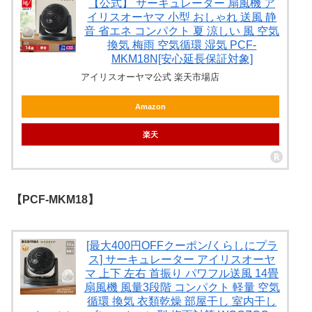
【公式】 サーキュレーター 扇風機 ア
イリスオーヤマ 小型 おしゃれ 送風 静
音 省エネ コンパクト 夏 涼しい 風 空気
換気 梅雨 空気循環 湿気 PCF-
MKM18N[安心延長保証対象]
アイリスオーヤマ公式 楽天市場店
Amazon
楽天
【PCF-MKM18】
[最大400円OFFクーポン/くらしにプラ
ス] サーキュレーター アイリスオーヤ
マ 上下 左右 首振り パワフル送風 14畳
扇風機 風量3段階 コンパクト 軽量 空気
循環 換気 衣類乾燥 部屋干し 室内干し