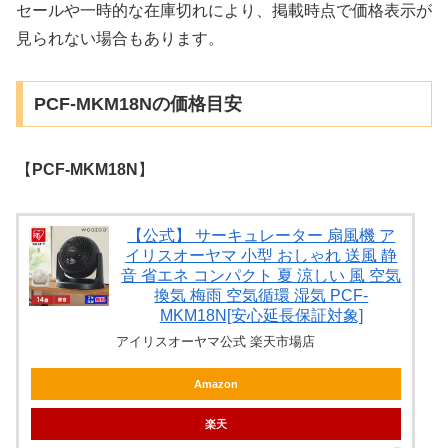
セールや一時的な在庫切れにより、掲載時点で価格表示が
見られない場合もあります。
PCF-MKM18Nの価格目安
【
PCF-MKM18N
】
【公式】 サーキュレーター 扇風機 ア
イリスオーヤマ 小型 おしゃれ 送風 静
音 省エネ コンパクト 夏 涼しい 風 空気
換気 梅雨 空気循環 湿気 PCF-
MKM18N[安心延長保証対象]
アイリスオーヤマ公式 楽天市場店
Amazon
楽天