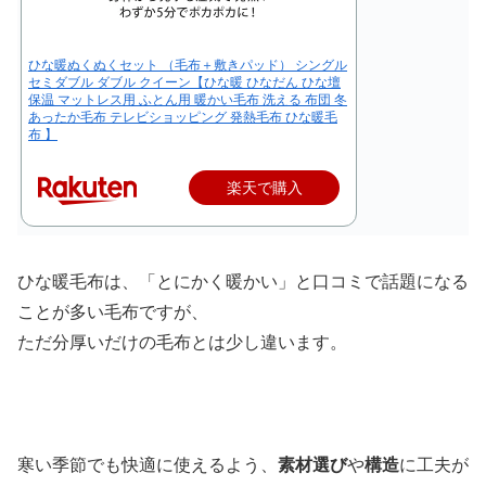
ひな暖ぬくぬくセット （毛布＋敷きパッド） シングル
セミダブル ダブル クイーン【ひな暖 ひなだん ひな壇
保温 マットレス用 ふとん用 暖かい毛布 洗える 布団 冬
あったか毛布 テレビショッピング 発熱毛布 ひな暖毛
布 】
楽天で購入
ひな暖毛布は、「とにかく暖かい」と口コミで話題になる
ことが多い毛布ですが、
ただ分厚いだけの毛布とは少し違います。
寒い季節でも快適に使えるよう、
素材選び
や
構造
に工夫が