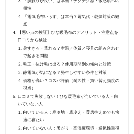
「肌触りが良い」は本当？チクチク感・敏感肌への
相性
「電気毛布いらず」は本当？電気代・乾燥対策の観
点
【悪い点の検証】ひな暖毛布のデメリット・注意点を
口コミから検証
暑すぎる・蒸れる？室温／体質／寝具の組み合わせ
で起きる問題
毛玉・抜け毛は出る？使用期間別の傾向と対策
静電気が気になる？発生しやすい条件と対策
価格が高い？コスパ評価（耐久性・買い替え頻度の
視点）
口コミで失敗しない！ひな暖毛布が向いている人・向
いていない人
向いている人：寒冷地・底冷え・暖房控えめでも快
適に寝たい
向いていない人：暑がり・高湿度環境・通気性重視