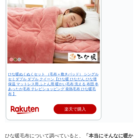
ひな暖ぬくぬくセット （毛布＋敷きパッド） シングル
セミダブル ダブル クイーン【ひな暖 ひなだん ひな壇
保温 マットレス用 ふとん用 暖かい毛布 洗える 布団 冬
あったか毛布 テレビショッピング 発熱毛布 ひな暖毛
布 】
楽天で購入
ひな暖毛布について調べていると、
「本当にそんなに暖か