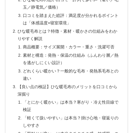
玉／静電気／価格）
口コミを踏まえた総評：満足度が分かれるポイント
は「体感温度×寝室環境」
ひな暖毛布とは？特徴・素材・暖かさの仕組みをわか
りやすく解説
商品概要：サイズ展開・カラー・重さ・洗濯可否
素材と構造：発熱・保温の仕組み（ふんわり層／熱
を逃がしにくい設計）
どれくらい暖かい？一般的な毛布・発熱系毛布との
違い
【良い点の検証】ひな暖毛布のメリットを口コミから
深掘り
「とにかく暖かい」は本当？寒がり・冷え性目線で
検証
「軽くて扱いやすい」は本当？掛け心地・寝返りの
しやすさ