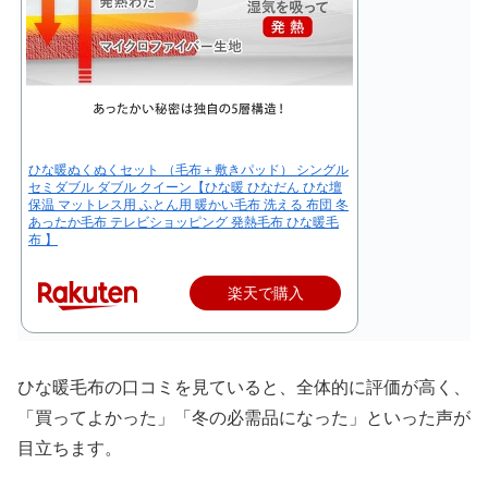
ひな暖ぬくぬくセット （毛布＋敷きパッド） シングル
セミダブル ダブル クイーン【ひな暖 ひなだん ひな壇
保温 マットレス用 ふとん用 暖かい毛布 洗える 布団 冬
あったか毛布 テレビショッピング 発熱毛布 ひな暖毛
布 】
楽天で購入
ひな暖毛布の口コミを見ていると、全体的に評価が高く、
「買ってよかった」「冬の必需品になった」といった声が
目立ちます。