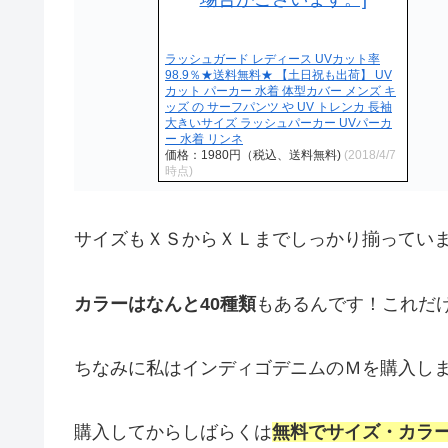
ラッシュガード レディース UVカット率
98.9％★送料無料★ 【土日祝も出荷】 UV
カット パーカー 水着 体型カバー メンズ キ
ッズ の サーフパンツ や UV トレンカ 長袖
大きいサイズ ラッシュパーカー UVパーカ
ー 水着 リンネ
価格：1980円（税込、送料無料)
(2018/4/7
時点)
サイズもＸＳからＸＬまでしっかり揃ってい
カラーはなんと40種類
もあるんです！これだ
ちなみに私はインディゴデニムのＭを購入し
購入してからしばらくは
無料でサイズ・カラ